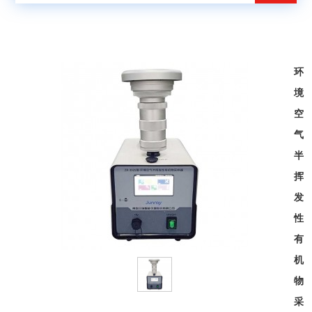
环
境
空
气
半
挥
发
性
有
机
物
采