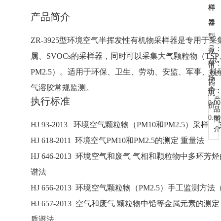
样
产品简介
器
型
ZR-3925型环境空气半挥发性有机物采样器是专用于
号
规
属、SVOCs的采样器，同时可以采集大气颗粒物（TSP、
ZR-
格
市
PM2.5）。适用于环保、卫生、劳动、安监、军事、
392
场
优
型
气溶胶常规监测。
价
惠
执行标准
产
0.00
价
品
0.00
简
HJ 93-2013 环境空气颗粒物（PM10和PM2.5）采
介
HJ 618-2011 环境空气PM10和PM2.5的测定 重量法
HJ 646-2013 环境空气和废气 气相和颗粒物中多环芳
谱法
HJ 656-2013 环境空气颗粒物（PM2.5）手工监测
HJ 657-2013 空气和废气 颗粒物中铅等金属元素的
质谱法