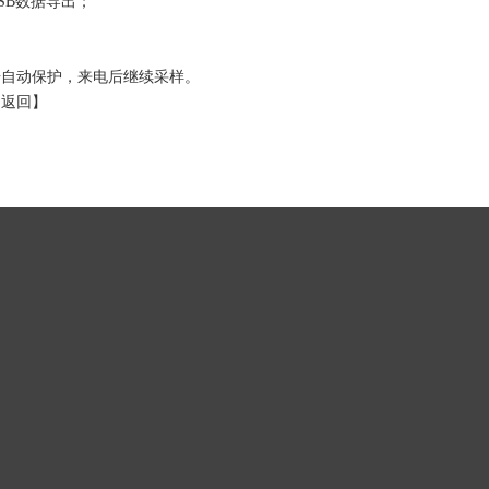
SB数据导出；
据自动保护，来电后继续采样。
【
返回
】