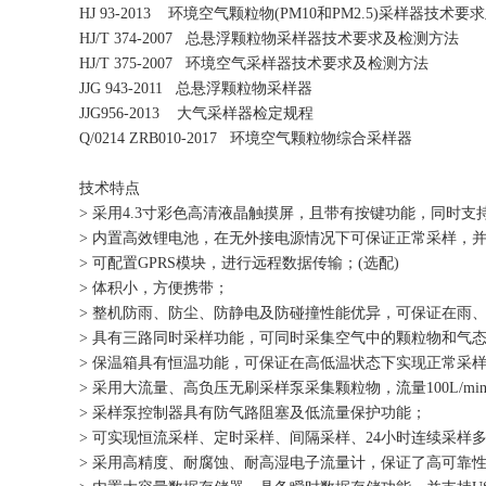
HJ 93-2013 环境空气颗粒物(PM10和PM2.5)采样器技术
HJ/T 374-2007 总悬浮颗粒物采样器技术要求及检测方法
HJ/T 375-2007 环境空气采样器技术要求及检测方法
JJG 943-2011 总悬浮颗粒物采样器
JJG956-2013 大气采样器检定规程
Q/0214 ZRB010-2017 环境空气颗粒物综合采样器
技术特点
> 采用4.3寸彩色高清液晶触摸屏，且带有按键功能，同时
> 内置高效锂电池，在无外接电源情况下可保证正常采样，并
> 可配置GPRS模块，进行远程数据传输；(选配)
> 体积小，方便携带；
> 整机防雨、防尘、防静电及防碰撞性能优异，可保证在雨
> 具有三路同时采样功能，可同时采集空气中的颗粒物和气
> 保温箱具有恒温功能，可保证在高低温状态下实现正常采
> 采用大流量、高负压无刷采样泵采集颗粒物，流量100L/mi
> 采样泵控制器具有防气路阻塞及低流量保护功能；
> 可实现恒流采样、定时采样、间隔采样、24小时连续采
> 采用高精度、耐腐蚀、耐高湿电子流量计，保证了高可靠