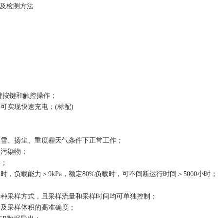
要求及检测方法
支持按键和触控操作；
可实现快速充电；(标配)
、雪、扬尘、重度霾天气条件下正常工作；
态污染物；
样；
n时，负载能力＞9kPa，额定80%负载时，可不间断运行时间＞5000小时；
样多种采样方式，且采样流量和采样时间均可单独控制；
性及采样体积的高准确度；