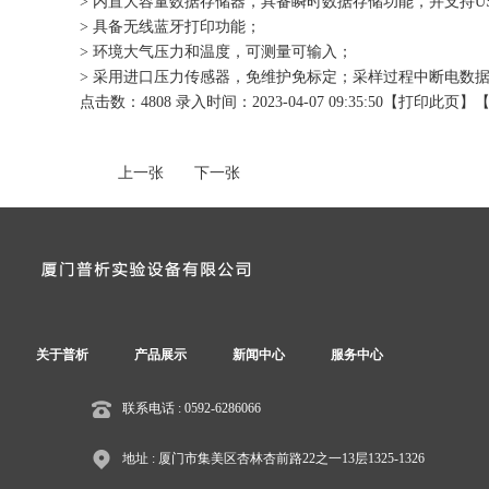
> 内置大容量数据存储器，具备瞬时数据存储功能，并支持U
> 具备无线蓝牙打印功能；
> 环境大气压力和温度，可测量可输入；
> 采用进口压力传感器，免维护免标定；采样过程中断电数
点击数：4808 录入时间：2023-04-07 09:35:50【
打印此页
】
上一张
下一张
关于普析
产品展示
新闻中心
服务中心
联系电话 : 0592-6286066
地址 : 厦门市集美区杏林杏前路22之一13层1325-1326