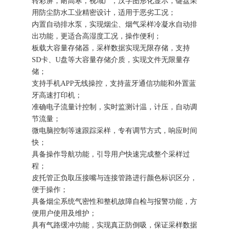
转彩屏，耐高寒，视域广，汉字图形化显示，键盘采
用防尘防水工业精密设计，适用于恶劣工况；
内置自动排水泵，实现烟尘、烟气采样冷凝水自动排
出功能，更适合高湿度工况，操作便利；
板载大容量存储器，采样数据实现无限存储，支持
SD卡、U盘等大容量存储介质，实现文件无限量存
储；
支持手机APP无线操控，支持蓝牙通信功能和外置蓝
牙高速打印机；
准确电子流量计控制，实时监测计温，计压，自动调
节流量；
微电脑控制等速跟踪采样，专有调节方式，响应时间
快；
具备操作导航功能，引导用户快速完成整个采样过
程；
皮托管正负取压接嘴与连接管路进行颜色标识区分，
便于操作；
具备烟尘系统气密性和整机故障自检与报警功能，方
便用户使用及维护；
具有气路缓冲功能，实现真正防倒吸，保证采样数据