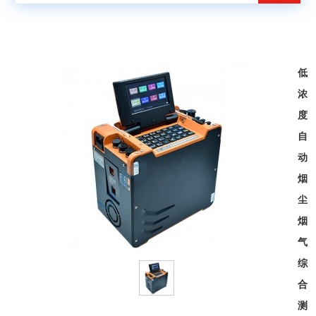
低
浓
度
自
动
烟
尘
烟
气
综
合
测