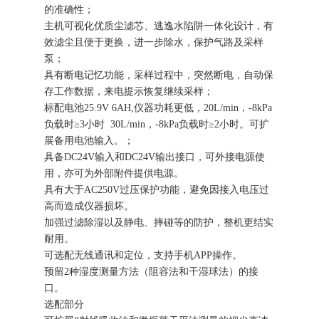
的准确性；
主机可视化优质尘滤芯、逃逸水陷阱一体化设计，有
效滤尘且便于更换，进一步除水，保护气路及采样
泵；
具有断电记忆功能，采样过程中，突然断电，自动保
存工作数据，来电提示恢复继续采样；
标配电池25.9V 6AH,仪器功耗更低，20L/min，-8kPa
负载时≥3小时 30L/min，-8kPa负载时≥2小时。可扩
展备用电池输入。；
具备DC24V输入和DC24V输出接口，可外接电源使
用，亦可为外部附件提供电源。
具有大于AC250V过压保护功能，避免因接入电压过
高而造成仪器损坏。
加强过滤除湿以及静电、摔碰等的防护，整机更结实
耐用。
可选配无线通讯和定位，支持手机APP操作。
预留2种湿度测量方法（阻容法和干湿球法）的接
口。
选配部分