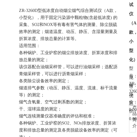
试
ZR-3260D型低浓度自动烟尘烟气综合测试仪（A款，
仪
小型化），用于固定污染源中颗粒物(含超低浓度) 的
（A
采集、SO2和NOX等有毒有害气体的测量、除尘脱硫
效率的测定；烟道温度、动压、静压、含湿量测量及
款
折算浓度、排放总量的计算等。
小
适用范围：
型
各种锅炉、工业炉窑的烟尘排放浓度、折算浓度和排
放总量的测定；
化
该仪器配合油烟采样管，可以进行油烟采样；选配沥
型
青烟采样管，可以进行沥青烟采样；
号
规
各类除尘设备效率的测定；
ZR-
格
市
烟道排气参数（动压、静压、温度、流速、标干流量
326
场
等）的测定；
优
烟气含氧量、空气过剩系数的测定；
价
惠
产
干、湿球温度的测定；
0.00
价
品
烟气连续测量仪器准确度的评估和校准；
0.00
简
各种锅炉、工业炉窑的SO2、NOx排放浓度、折算浓
介
度和排放总量的测定及各类脱硫设备效率的测定（可